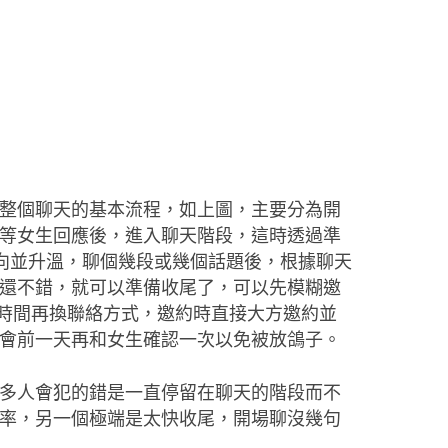
整個聊天的基本流程，如上圖，主要分為開
等女生回應後，進入聊天階段，這時透過準
向並升溫，聊個幾段或幾個話題後，根據聊天
還不錯，就可以準備收尾了，可以先模糊邀
女生時間再換聯絡方式，邀約時直接大方邀約並
會前一天再和女生確認一次以免被放鴿子。
多人會犯的錯是一直停留在聊天的階段而不
率，另一個極端是太快收尾，開場聊沒幾句