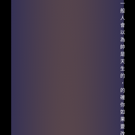
一
般
人
會
以
為
帥
是
天
生
的
，
的
確
你
如
果
要
改