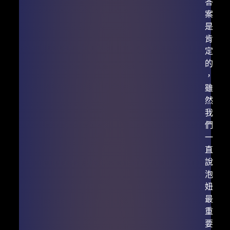
答
案
是
肯
定
的
，
雖
然
我
們
一
直
說
泡
妞
最
重
要