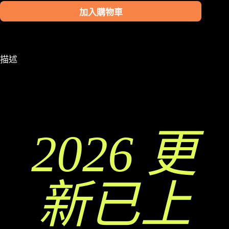
加入購物車
A
l
t
e
描述
r
n
a
t
i
v
e
2026 更
:
新已上