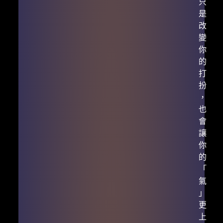
只
是
改
變
你
的
打
扮
，
也
會
讓
你
的
「
氣
」
更
上