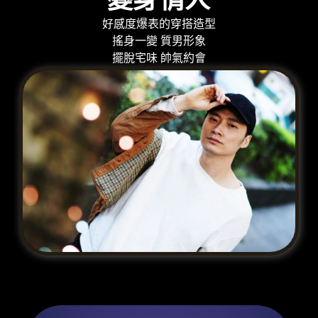
變身情人
好感度爆表的穿搭造型​
搖身一變 質男形象​
擺脫宅味 帥氣約會