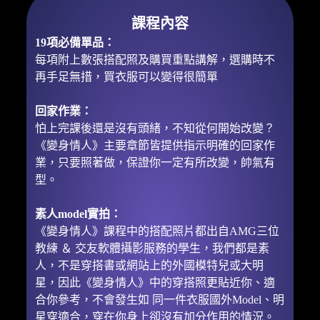
課程內容
19項必備單品：
每項附上數張搭配照及購買重點講解，選購時不
再手足無措，買衣服可以變得很簡單
回家作業​：
怕上完課後還是沒有頭緒，不知從何開始改變？
《變身情人》主要章節皆提供指示明確的回家作
業，只要照著做，保證你一定有所改變，帥氣有
型。
素人model實拍：​
《變身情人》課程中的搭配照片都出自AMG三位
教練 ＆ 交友軟體攝影服務的學生，我們都是素
人，不是穿搭書或網站上的外國模特兒或大明
星，因此《變身情人》中的穿搭照更貼近你、適
合你參考，不會發生如 同一件衣服國外Model、明
星穿適合，穿在你身上卻沒有加分作用的情況。