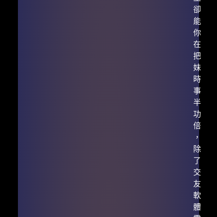
卻
能
你
在
把
妹
時
事
半
功
倍
，
除
了
交
友
軟
體