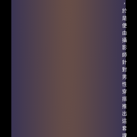
，
於
是
便
由
攝
影
師
針
對
男
性
穿
搭
推
出
這
套
課