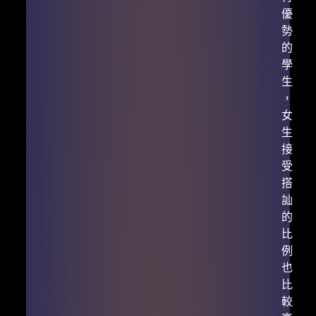
優
勢
的
學
生
，
女
生
接
受
搭
訕
的
比
例
也
比
較