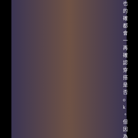
也
的
確
都
會
一
再
確
認
穿
搭
是
否
o
k
。
但
因
為