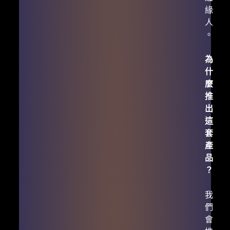
緣
人
。
為
什
麼
推
出
這
套
產
品
？
我
們
會