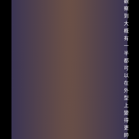
觀
察
到
大
概
有
一
半
都
可
以
在
外
型
上
變
得
更
帥