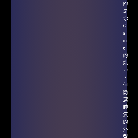
的
是
你
G
a
m
e
的
能
力
，
但
簡
潔
帥
氣
的
外
型