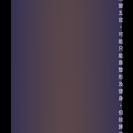
變
五
官
，
可
能
只
能
靠
整
形
及
健
身
，
但
就
算