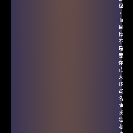
程
，
而
目
標
不
是
要
你
花
大
錢
買
名
牌
或
是
潮