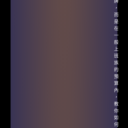
牌
，
而
是
在
一
般
上
班
族
的
預
算
內
，
教
你
如
何