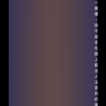
一
層
樓
，
而
不
是
走
在
路
上
都
沒
人
注
意
到
的
邊