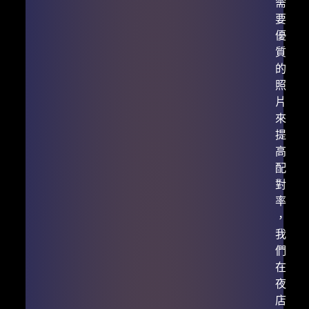
需
要
優
質
的
照
片
來
提
高
配
對
率
，
我
們
在
夜
店