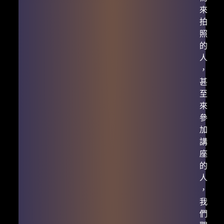
來
拍
照
的
人
，
甚
至
來
參
加
講
座
的
人
，
我
們