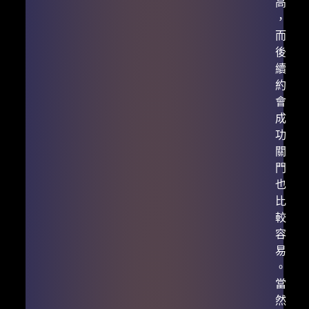
高
，
而
後
續
約
會
成
功
關
門
也
比
較
容
易
。
當
然