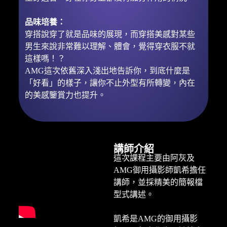
品味培養​：
穿搭說穿了就是品味的展現，而穿搭美感對某些
男生來說非常難以理解、體會，覺得穿衣服不就
這樣嗎！？
AMG這次依舊深入淺出地告訴你，到底什麼是
「好看」的樣子，讓你不止外型有所轉變，內在
的美感鑒賞力也提升。
講師介紹
這次課程主要由阿灰及
AMG御用攝影師凱希擔任
講師，並採精美的簡報檔
型式講述。​
凱希是AMG的御用攝影