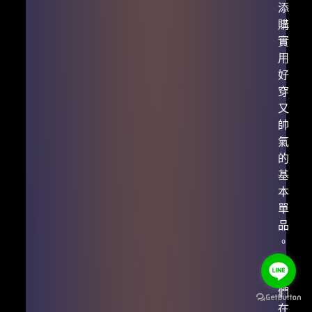
添
購
實
用
好
穿
又
帥
氣
的
基
本
單
品
。
我
們
在