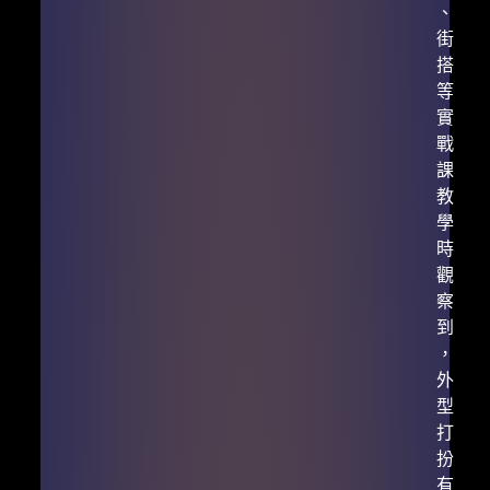
、
街
搭
等
實
戰
課
教
學
時
觀
察
到
，
外
型
打
扮
有