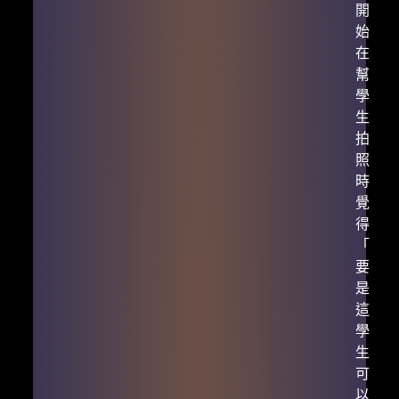
開
始
在
幫
學
生
拍
照
時
覺
得
「
要
是
這
學
生
可
以