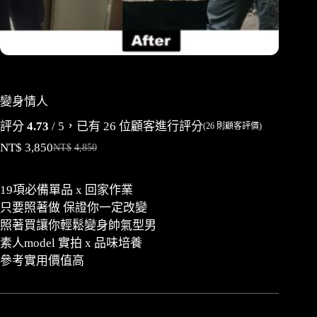
變身情人
評分
4.73
/ 5，已有
26
位顧客進行評分
(
26
則顧客評價)
NT$
3,850
NT$
4,850
19項必備單品 x 回家作業​
只要照著做 保證你一定改變​
照著買讓你輕鬆變身帥氣型男​
素人model 實拍 x 品味培養
參考實用價值高​