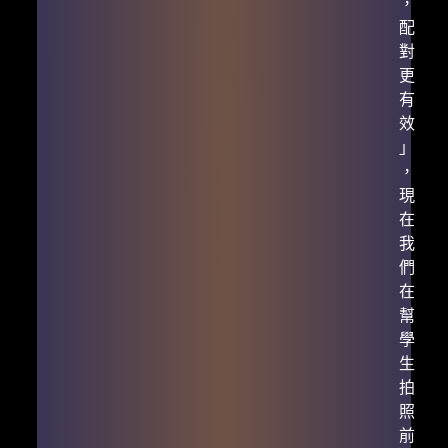
，
配
對
更
有
效
」
，
現
在
我
們
在
幫
學
生
拍
照
前