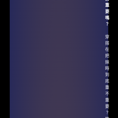
重
要
嗎
？
穿
搭
在
把
妹
時
到
底
重
不
重
要
？