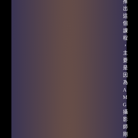
推
出
這
個
課
程
，
主
要
是
因
為
A
M
G
攝
影
師
剛