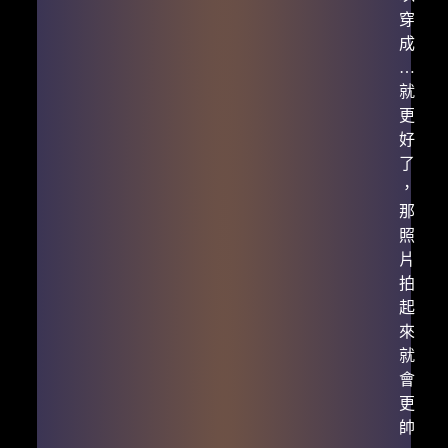
穿
成
…
就
更
好
了
，
那
照
片
拍
起
來
就
會
更
帥