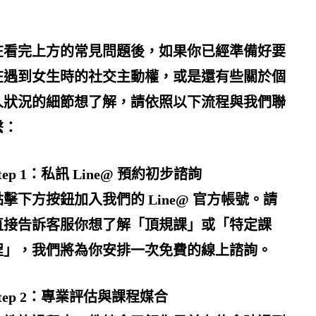
在看完上方的常見問題後，如果你已經準備好要
在
遇到女生
時的社交主動權，或是還有些關於個
人狀況的細節想了解，請依照以下流程與我們聯
繫：
tep 1：私訊 Line@ 預約初步諮詢
點擊下方按鈕加入我們的 Line@ 官方帳號。請
直接告訴客服你想了解「頂規課」或「特定課
程」，我們將為你安排一次
免費的線上諮詢
。
Step 2：專業評估與課程媒合