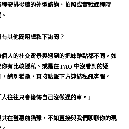
行程安排後續的外型諮詢、拍照或實戰課程時
間。
還有其他問題想私下詢問？
每個人的社交背景與遇到的
把妹
難點都不同，如
果你有比較隱私、或是在 FAQ 中沒看到的疑
問，請別猶豫，直接點擊下方連結私訊客服。
「人往往只會後悔自己沒做過的事。」
與其在螢幕前猶豫，不如直接與我們聊聊你的現
狀。