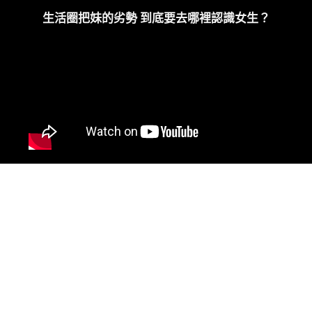
生活圈把妹的劣勢 到底要去哪裡認識女生？
亞洲最全方位的泡妞課程｜頂規實戰
方案
交友軟體 × 約會實戰 × 夜店把妹
全管道一次搞定