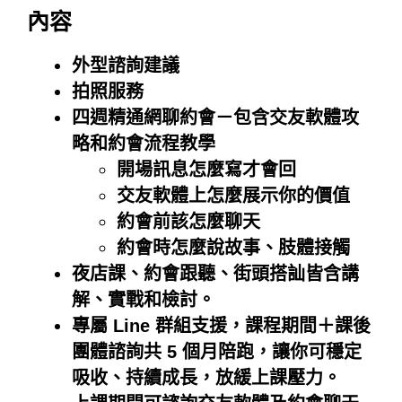
內容
外型諮詢建議
拍照服務
四週精通網聊約會－包含交友軟體攻
略和約會流程教學
開場訊息怎麼寫才會回
交友軟體上怎麼展示你的價值
約會前該怎麼聊天
約會時怎麼說故事、肢體接觸
夜店課、
約會跟聽、街頭搭訕
皆含講
解、實戰和檢討。
專屬 Line 群組支援，課程期間＋課後
團體諮詢共 5 個月陪跑，讓你可穩定
吸收、持續成長，放緩上課壓力。