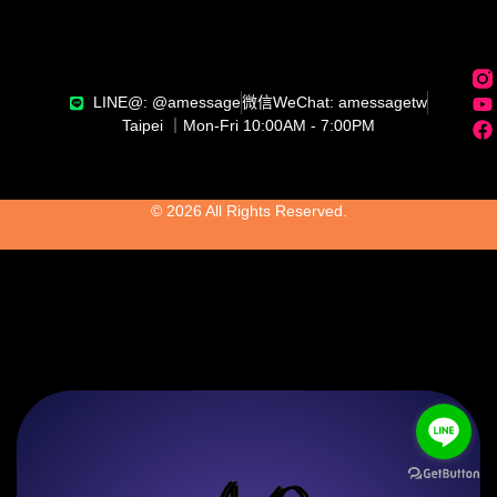
LINE@: @amessage
微信WeChat: amessagetw
Taipei ｜Mon-Fri 10:00AM - 7:00PM
© 2026 All Rights Reserved.