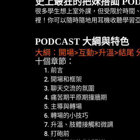
史上最狂的把妹搭訕 POD
很多學生想上室外課，但受限於時間、地
裡！你可以隨時隨地用耳機收聽學習
PODCAST 大綱與特色
大綱：開場>互動>升溫>結尾
十個章節：
前言
開場和框架
聊天交流的氛圍
痛苦期平原期撞牆期
主導與轉場
轉場的小技巧
升溫、肢體接觸和微調
打砲前