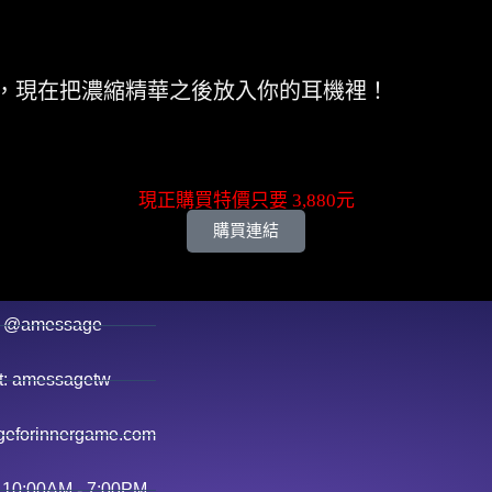
，現在把濃縮精華之後放入你的耳機裡！
現正購買特價只要 3,880元
購買連結
 @amessage
 amessagetw
eforinnergame.com
 10:00AM - 7:00PM