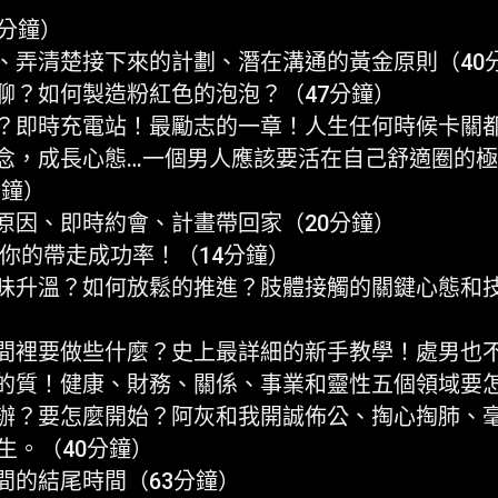
分鐘）
、弄清楚接下來的計劃、潛在溝通的黃金原則（40
聊？如何製造粉紅色的泡泡？（47分鐘）
？即時充電站！最勵志的一章！人生任何時候卡關
念，成長心態…一個男人應該要活在自己舒適圈的
分鐘）
原因、即時約會、計畫帶回家（20分鐘）
你的帶走成功率！（14分鐘）
昧升溫？如何放鬆的推進？肢體接觸的關鍵心態和
間裡要做些什麼？史上最詳細的新手教學！處男也不
的質！健康、財務、關係、事業和靈性五個領域要
辦？要怎麼開始？阿灰和我開誠佈公、掏心掏肺、
人生。（40分鐘）
間的結尾時間（63分鐘）