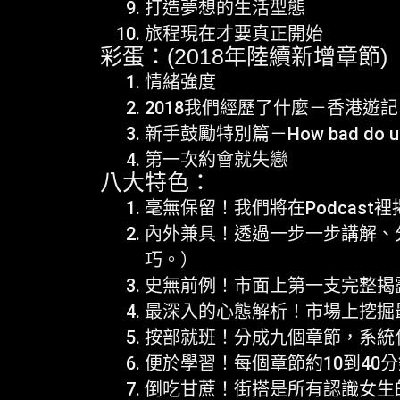
打造夢想的生活型態
旅程現在才要真正開始
彩蛋：(2018年陸續新增章節)
情緒強度
2018我們經歷了什麼－香港遊記
新手鼓勵特別篇－How bad do
第一次約會就失戀
八大特色：
毫無保留！我們將在Podcas
內外兼具！透過一步一步講解、
巧。）
史無前例！市面上第一支完整揭
最深入的心態解析！市場上挖掘最
按部就班！分成九個章節，系統
便於學習！每個章節約10到4
倒吃甘蔗！街搭是所有認識女生