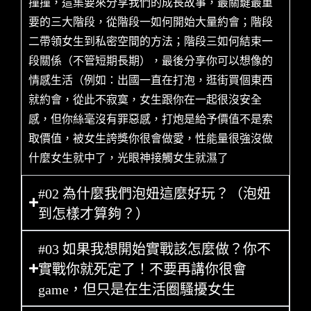
撞撞，這集要來分享我們的成長故事，最關鍵最重
要的三大階段，從階段一如何開始大量約會；階段
二帶領女生到私密空間的方法；階段三如何結束一
段關係（不管短期長期），最後分享你可以想像的
情感生活（例如：出國一直在打泡，逛街買個東西
就約會，從此不寂寞，女生跟你在一起很沒安全
感，但你絲毫沒有罪惡感，打炮是給予價值不是索
取價值，被女生誇獎你很會做愛，性能量很強沒做
什麼女生就中了，光眼神接觸女生就濕了
#02 為什麼我們泡妞這麼好玩？（泡妞
到怎樣才算夠？）
#03 如果我想開始實戰該怎麼做？你不
實戰你就死定了！不要再講你很會
game，但只是在生活圈騷擾女生