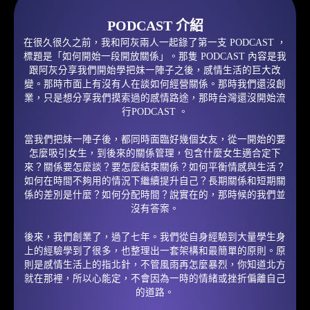
PODCAST 介紹
在很久很久之前，我和阿灰兩人一起錄了第一支 PODCAST ，
標題是「如何開始一段開放關係」。那隻 PODCAST 內容是我
跟阿灰分享我們開始學把妹一陣子之後，感情生活的巨大改
變。那時市面上有沒有人在談如何經營關係。那時我們還沒創
業，只是想分享我們摸索過的感情路途，那時台灣還沒開始流
行PODCAST 。
當我們把妹一陣子後，都同時面臨好幾個女友，從一開始的要
怎麼吸引女生，到後來的關係管理，包含什麼女生適合定下
來？關係要怎麼談？要怎麼結束關係？如何平衡情感與生活？
如何在時間不夠用的情況下繼續提升自己？長期關係和短期關
係的差別是什麼？如何分配時間？說實在的，那時候的我們並
沒有答案。
後來，我們創業了，過了七年。我們從自身經驗到大量學生身
上的經驗學到了很多，也整理出一套架構和最簡單的原則。原
則是感情生活上的指北針，不管風雨再怎麼暴烈，你知道北方
就在那裡，所以心能定，不會因為一時的情緒或挫折偏離自己
的道路。