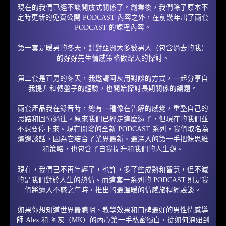
現在的我們已經不談開放式關係了。創業後，我們除了原本不
定時更新的免費公開 PODCAST 內容之外，在前幾年出了兩套
PODCAST 的課程內容。
第一套是暖男的冬天，針對亞洲大多數男人（包含過去的我）
的好好先生情感策略做深入的探討。
第二套是直男的冬天，我邀請阿灰用對談的方式，一起分享自
我提升和轉盤子的經驗，也開始探討長期關係的議題。
兩套產品我在錄音時，總有一種像在告解的感覺，重整自己的
思路和回憶過往。原來我們已經走這麼遠了，但現在的我們並
不想要停下來。現在開發的全新 PODCAST 系列，我們取名為
爐邊談話，因為它結合了業界最新、最深入的第一手把妹思維
和策略，也包含了自我提升和我們的人生觀。
現在，我們已不再年輕了，也許，多了些成熟和智慧，但不減
的是我們對於人生的熱情。而這套一系列的 PODCAST 則是我
們將邁入不惑之年時，推出的最溫暖的情感旅程經驗談。
如果你想知道世界最聰明、教學效果和口碑最好的男性情感導
師 Alex 和 阿灰（MK）的內心第一手私密獨白，從如何泡妞到