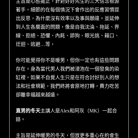
主旨是心態擺正，針對好好先生的三大信念根源
著手，細節的在每個情況下會作出的反應習慣提
出反思，為什麼沒有效率以及事與願違。並延伸
到人生各層面的問題，像是自我沈淪、拖延、界
線、拒絕、恐懼、內耗、舔狗、眼光挑、藉口、
迂迴、逃避…等，
你可能覺得你不是暖男，但你一定也有這些問題
存在。身為當代男人我們被浸泡在一個發臭的染
缸裡，如果不自覺人生只是在符合討好別人的想
法和社會規範，我們終將會原地打轉，費力吃苦
卻離幸福越來越遠。
直男的冬天
主講人是Alex和阿灰（MK）一起合
錄。
主旨是延伸暖男的冬天，但放更多重心在約會生