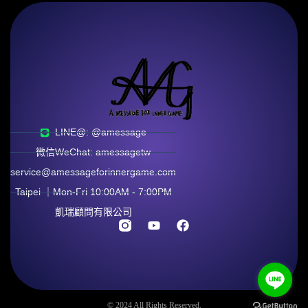
LINE@: @amessage
微信WeChat: amessagetw
service@amessageforinnergame.com
Taipei ｜Mon-Fri 10:00AM - 7:00PM
凱瑞顧問有限公司
© 2024 All Rights Reserved.