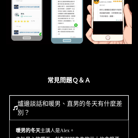
常見問題Ｑ＆Ａ
爐邊談話和暖男、直男的冬天有什麼差
別？
暖男的冬天
主講人是Alex。