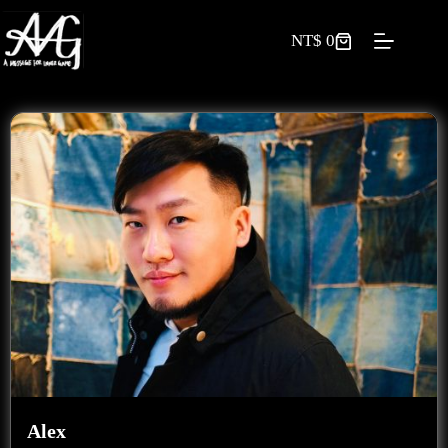
NT$
0
Alex