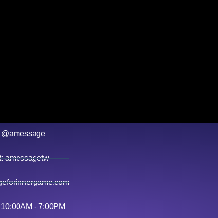
 @amessage
 amessagetw
eforinnergame.com
 10:00AM - 7:00PM