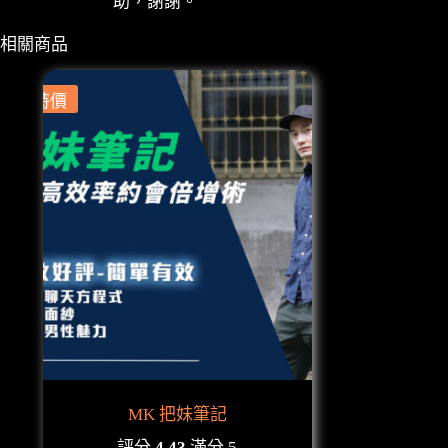
助，謝謝。
相關商品
特價
MK 把妹筆記
評分
4.43
滿分 5