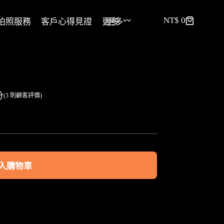
NT$
0
拍照服務
客戶心得見證
更多
更多
分
(
3
則顧客評價)
入購物車