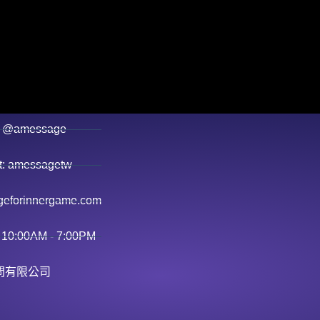
 @amessage
 amessagetw
eforinnergame.com
 10:00AM - 7:00PM
問有限公司