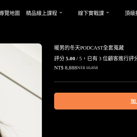
導覽地圖
精品線上課程
線下實戰課
頂級
暖男的冬天PODCAST全套蒐藏
評分
5.00
/ 5，已有
3
位顧客進行評
NT$
8,888
NT$
10,858
加
A
l
t
e