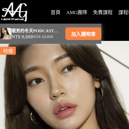
首頁
AMG團隊
免費課程
課程
暖男的冬天PODCAST全套蒐藏
加入購物車
NT$
8,888
NT$
10,858
特價