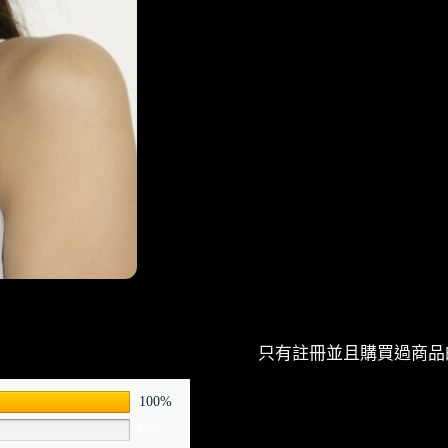
r
n
a
t
i
v
e
:
只有註冊並且購買過商品
100%
0%