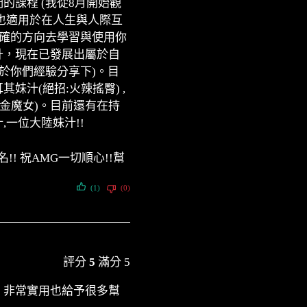
的課程 (我從8月開始觀
(也適用於在人生與人際互
明確的方向去學習與使用你
升，現在已發展出屬於自
於你們經驗分享下)。目
汁(絕招:火辣搖臀) ,
金魔女)。目前還有在持
,一位大陸妹汁!!
! 祝AMG一切順心!!幫
(1)
(0)
評分
5
滿分 5
，非常實用也給予很多幫