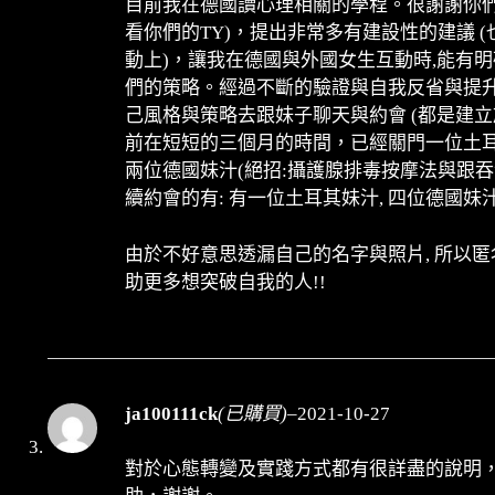
目前我在德國讀心理相關的學程。很謝謝你們
看你們的TY)，提出非常多有建設性的建議 
動上)，讓我在德國與外國女生互動時,能有
們的策略。經過不斷的驗證與自我反省與提
己風格與策略去跟妹子聊天與約會 (都是建立
前在短短的三個月的時間，已經關門一位土耳其妹
兩位德國妹汁(絕招:攝護腺排毒按摩法與跟吞
續約會的有: 有一位土耳其妹汁, 四位德國妹汁
由於不好意思透漏自己的名字與照片, 所以匿名!
助更多想突破自我的人!!
ja100111ck
(已購買)
–
2021-10-27
對於心態轉變及實踐方式都有很詳盡的說明