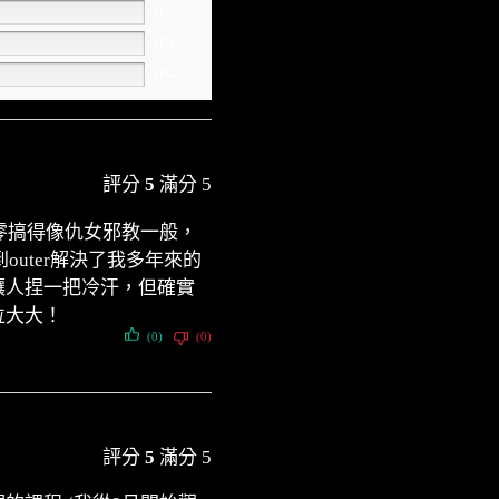
0%
0%
0%
評分
5
滿分 5
點零搞得像仇女邪教一般，
outer解決了我多年來的
讓人捏一把冷汗，但確實
位大大！
(0)
(0)
評分
5
滿分 5