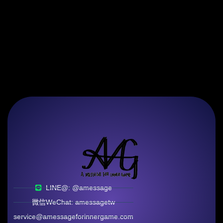
LINE@: @amessage
微信WeChat: amessagetw
service@amessageforinnergame.com