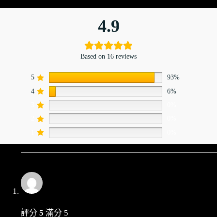
r
n
4.9
a
t
i
v
Based on 16 reviews
e
:
5
93%
4
6%
3
0%
2
0%
1
0%
評分
5
滿分 5