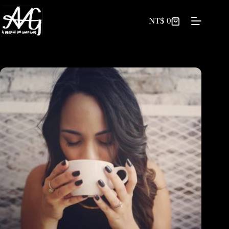
NT$
0