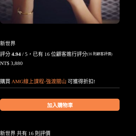
新世界
評分
4.94
/ 5，已有
16
位顧客進行評分
(
16
則顧客評價)
NT$
3,880
購買
AMG線上課程-強渡關山
可獲得折扣!
加入購物車
A
l
t
e
新世界
共有 16 則評價