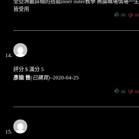
全亞洲最詳細的搭訕inner outer教學 無論職場情場一生
皆受用
(0)
(0)
評分
5
滿分 5
彥迪 曾
(已購買)
–
2020-04-25
(0)
(0)