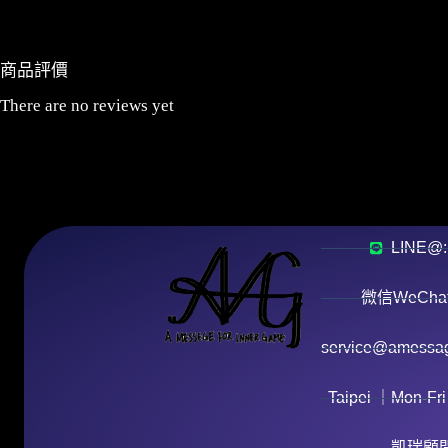
商品評價
There are no reviews yet
LINE@:
微信WeChat:
service@amessag
Taipei ｜Mon-Fri
凱瑞顧