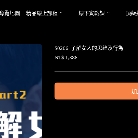
導覽地圖
精品線上課程
線下實戰課
頂級
S0206. 了解女人的思維及行為
NT$
1,388
加
A
l
t
e
r
n