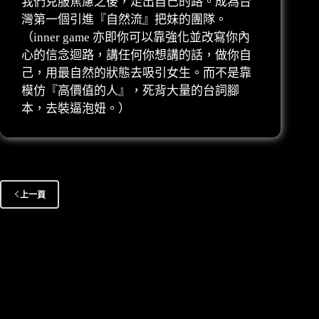
我們克服焦慮之後，走出自己的路。成為台
灣第一個引進『自然流』把妹的團隊。
（inner game 亦即你可以靠強化並改寫你內
心的信念迴路，講任何你想講的話，做你自
己，用最自然的狀態去吸引女生。而不是靠
模仿『高價值的人』，死背大量的台詞腳
本，去裝逼泡妞。）
上一頁