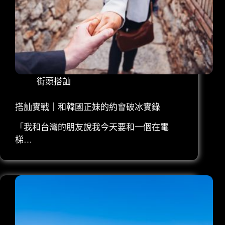
街頭搭訕
搭訕實戰｜和韓國正妹的約會破冰實錄
「我和台灣的朋友說我今天要和一個在電
梯…