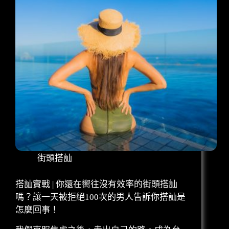
街頭搭訕
搭訕實戰 | 你還在嚮往沒有效率的街頭搭訕
嗎？讓一天被拒絕100次的男人告訴你搭訕是
怎麼回事！