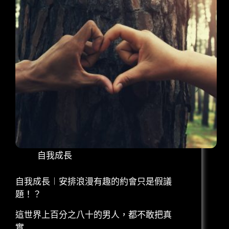
自我成長
自我成長︱安排浪漫有趣的約會只是假議
題！？
這世界上百分之八十的男人，都不敢把真
實…