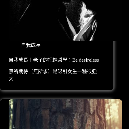
自我成長
自我成長︱老子的把妹哲學：Be desireless
無所期待（無所求）是吸引女生一種很強
大…