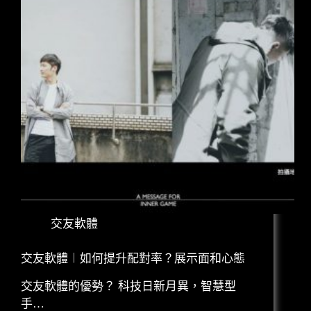
交友軟體
交友軟體︱如何提升配對率？展示面和心態
交友軟體的優勢？ 科技日新月異，智慧型
手…