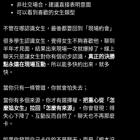
非社交場合，建議直接表明意圖
可以看到喜歡的女生類型
不管在哪認識女生，最後都要回到「現場約會」
很多學生認識女生，覺得女生不夠喜歡他，聊到
半年才見面，結果出來現場一次就爆掉了。線上
聊天只是讓女生對你有個初步認識，
真正的決勝
點永遠在現場互動
。所以
能多快約出來，就多
快。
當你只有一條管道，你就會怕失去；
當你有多個來源，你才有選擇權。
把重心從「怎
麼追女生」拉回「怎麼有來源」
，
你會發現：得
失心下降了、互動反而自然了，聊天也不再那麼
卡。
如果你發現自己卡住的不是聊天，而是「根本沒