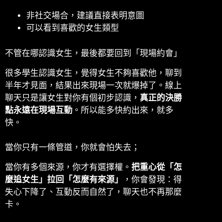
非社交場合，建議直接表明意圖
可以看到喜歡的女生類型
不管在哪認識女生，最後都要回到「現場約會」
很多學生認識女生，覺得女生不夠喜歡他，聊到
半年才見面，結果出來現場一次就爆掉了。線上
聊天只是讓女生對你有個初步認識，
真正的決勝
點永遠在現場互動
。所以
能多快約出來，就多
快。
當你只有一條管道，你就會怕失去；
當你有多個來源，你才有選擇權。
把重心從「怎
麼追女生」拉回「怎麼有來源」
，
你會發現：得
失心下降了、互動反而自然了，聊天也不再那麼
卡。