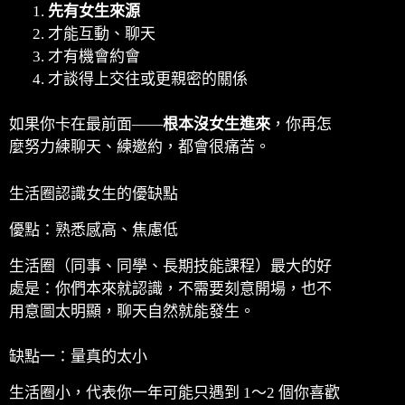
先有女生來源
才能互動、聊天
才有機會約會
才談得上交往或更親密的關係
如果你卡在最前面——
根本沒女生進來
，你再怎
麼努力練聊天、練邀約，都會很痛苦。
生活圈認識女生的優缺點
優點：熟悉感高、焦慮低
生活圈（同事、同學、長期技能課程）最大的好
處是：你們本來就認識，不需要刻意開場，也不
用意圖太明顯，聊天自然就能發生。
缺點一：量真的太小
生活圈小，代表你一年可能只遇到 1～2 個你喜歡