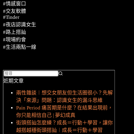
#情感窗口
#
交友軟體
#Tinder
#夜店認識女生
#路上搭訕
#現場約會
#生活兩點一線
近期文章
兩性雜談︱想交女朋友但生活圈很小？先解
決「來源」問題：認識女生的漏斗思維
Pain Period 痛苦期是什麼？在結果出現前，
你只能相信自己 | 夢幻成真
街頭搭訕怎麼練？成長＝行動＋學習，讓你
越搭越穩街頭搭訕︱成長＝行動＋學習