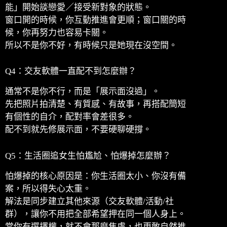
能」開始談戀愛／接受新對象的狀態。
窗口開的時候，你互動推進會更順；窗口關的時
候，你再努力也容易卡關。
所以不是你不好，有時候只是她現在沒空間。
Q4：交友軟體一直配不到怎麼辦？
通常不是你不行，而是「展示面沒過」。
先把照片拍清楚、有質感、有故事，再搭配簡短
有個性的自介，配對率會差很多。
配不到就先修展示面，不要硬聊硬撐。
Q5：生活圈追女生怕尷尬、怕爆掉怎麼辦？
怕爆掉的核心原因是：你生活圈太小、你沒有備
案，所以得失心太重。
解法是同步建立其他來源（交友軟體/活動/社
群），讓你不用把全部希望押在同一個人身上。
當你有選擇權，就不會那麼焦慮，也更敢自然推