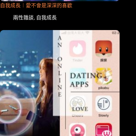
自我成長︱愛不會是深深的喜歡
兩性雜談
,
自我成長