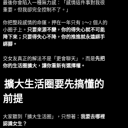
最後你會陷入一種無力感：
「感情這件事對我很
重要，但我卻完全控制不了。」
你把整段感情的命運，押在一年只有 1～2 個人的
小圈子上。
只要來源不變，你的得失心就不可能
降下來；只要得失心不降，你的推進就永遠綁手
綁腳。
交女友真正的解法不是「更會聊天」，而是
先把
你的生活圈擴大，讓你重新有選擇權。
擴大生活圈要先搞懂的
前提
大家聽到「擴大生活圈」，只想著：
我要去哪裡
認識女生？