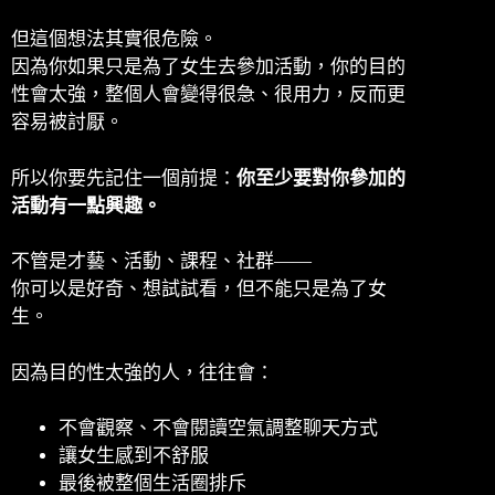
但這個想法其實很危險。
因為你如果只是為了女生去參加活動，你的目的
性會太強，整個人會變得很急、很用力，反而更
容易被討厭。
所以你要先記住一個前提：
你至少要對你參加的
活動有一點興趣。
不管是才藝、活動、課程、社群——
你可以是好奇、想試試看，但不能只是為了女
生。
因為目的性太強的人，往往會：
不會觀察、不會閱讀空氣調整聊天方式
讓女生感到不舒服
最後被整個生活圈排斥