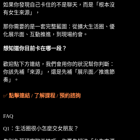
如果你發現自己卡住的不是聊天，而是「根本沒
有女生來源」，
那你需要的是一套完整藍圖：從擴大生活圈、優
化展示面、互動推進，到現場約會。
想知道你目前卡在哪一段？
歡迎點下方連結，我們會用你的狀況幫你判斷：
你該先補「來源」，還是先補「展示面／推進節
奏」。
✅
點擊連結 / 了解課程 / 預約諮詢
FAQ
Q1：生活圈很小怎麼交女朋友？