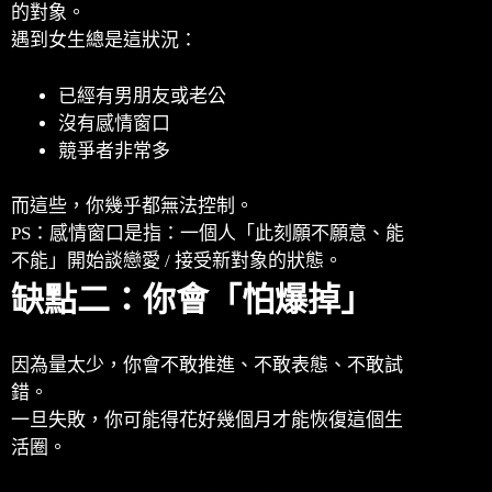
的對象。
遇到女生總是這狀況：
已經有男朋友或老公
沒有感情窗口
競爭者非常多
而這些，你幾乎都無法控制。
PS：感情窗口是指：一個人「此刻願不願意、能
不能」開始談戀愛 / 接受新對象的狀態。
缺點二：你會「怕爆掉」
因為量太少，你會不敢推進、不敢表態、不敢試
錯。
一旦失敗，你可能得花好幾個月才能恢復這個生
活圈。