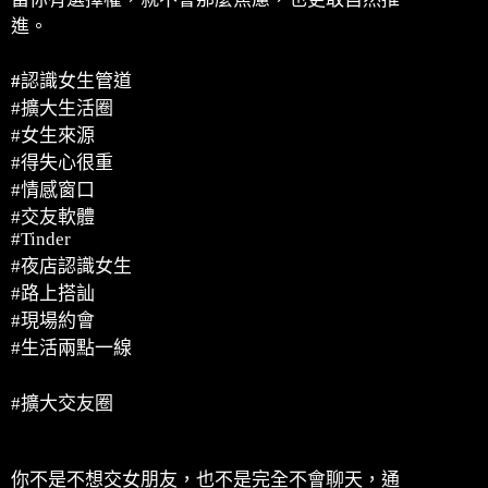
進。
#
認識女生管道
#
擴大生活圈
#女生來源
#
得失心很重
#情感窗口
#
交友軟體
#Tinder
#夜店認識女生
#路上搭訕
#現場約會
#生活兩點一線
#擴大交友圈
擴展ㄎ交友圈
你不是不想交女朋友，也不是完全不會聊天，通