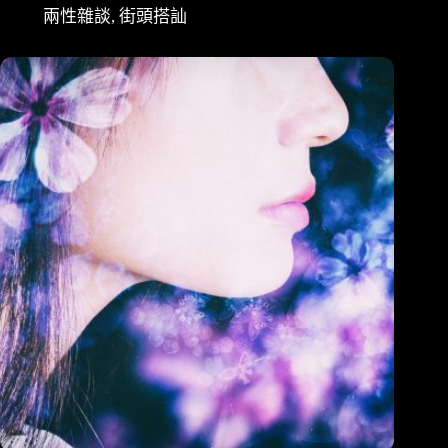
兩性雜談
,
街頭搭訕