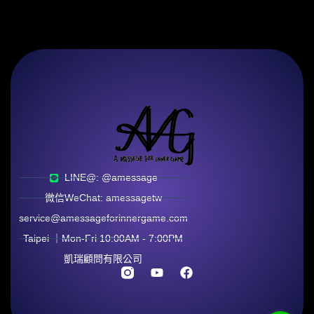
LINE@: @amessage
微信WeChat: amessagetw
service@amessageforinnergame.com
Taipei ｜Mon-Fri 10:00AM - 7:00PM
凱瑞顧問有限公司